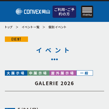
ご利用・
ご予
約の方
menu
ご利用・
ご予約の方
トップ
イベント一覧
個別イベント
お申込みの流れ
EVENT
料金のご案内
お知らせ
イベント
設備・備品のご案内
コンベックスの特徴
資料ダウンロード
施設案内
サポートサービスのご案内
大展示場
中展示場
屋外展示場
一般
ケータリングサービス（飲食）のご案内
大展示場
交通アクセス
GALERIE 2026
中展示場
周辺の宿泊施設
小展示場
屋外展示場
個人情報保護方針