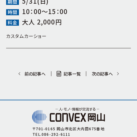
5/31(日)
国際会議場
期間
サイトマップ
10：00～15：00
中・小会議室
時間
大人 2,000円
レストラン・サービスコーナー・広場
料金
カスタムカーショー
前の記事へ
記事一覧
次の記事へ
〒701-0165 岡山市北区大内田675番地
TEL.086-292-6111