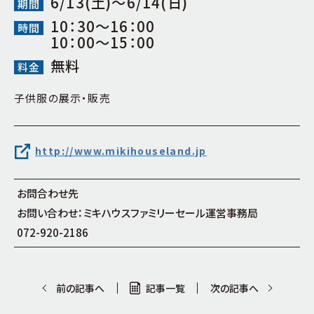
6/13(土)〜6/14(日)
国際会議場
期間
サイトマップ
10：30～16：00
中・小会議室
時間
10：00～15：00
レストラン・サービスコーナー・広場
無料
料金
子供服の展示・販売
http://www.mikihouseland.jp
お問合わせ先
お問い合わせ：ミキハウスファミリーセール運営事務局
072-920-2186
前の記事へ
記事一覧
次の記事へ