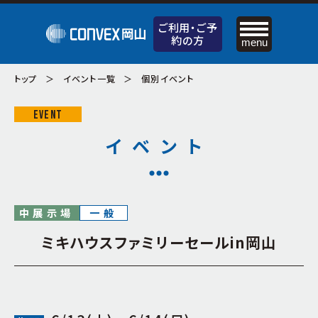
ご利用・
ご予
約の方
menu
ご利用・
ご予約の方
トップ
イベント一覧
個別イベント
お申込みの流れ
EVENT
料金のご案内
お知らせ
イベント
設備・備品のご案内
コンベックスの特徴
資料ダウンロード
施設案内
サポートサービスのご案内
中展示場
一般
ケータリングサービス（飲食）のご案内
大展示場
交通アクセス
ミキハウスファミリーセールin岡山
中展示場
周辺の宿泊施設
小展示場
屋外展示場
個人情報保護方針