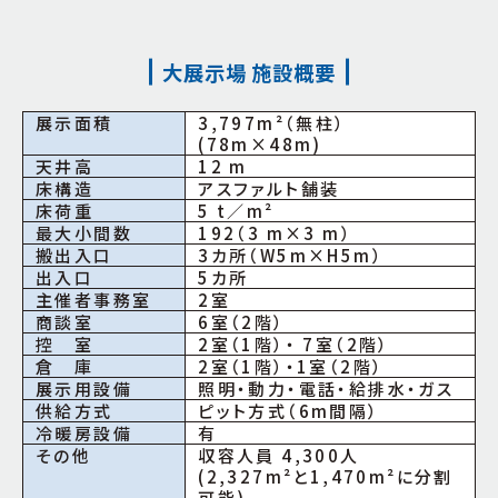
大展示場 施設概要
展示面積
3,797m²（無柱）
(78m×48m)
天井高
12 m
床構造
アスファルト舗装
床荷重
5 t／m²
最大小間数
192（3 m×3 m）
搬出入口
3カ所（W5m×H5m）
出入口
5カ所
主催者事務室
2室
商談室
6室（2階）
控 室
2室（1階）・ 7室（2階）
倉 庫
2室（1階）・1室（2階）
展示用設備
照明・動力・電話・給排水・ガス
供給方式
ピット方式（6m間隔）
冷暖房設備
有
その他
収容人員 4,300人
(2,327m²と1,470m²に分割
可能)