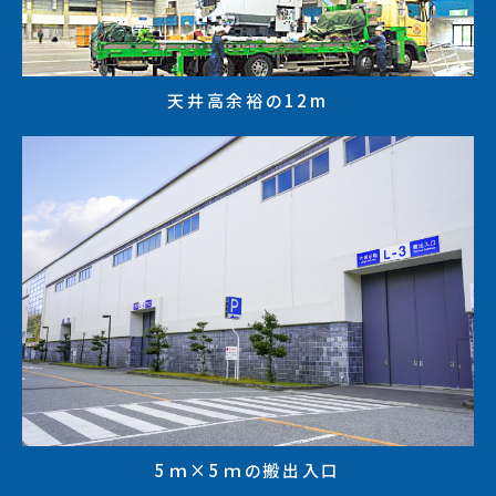
天井高余裕の12m
5ｍ×5ｍの搬出入口