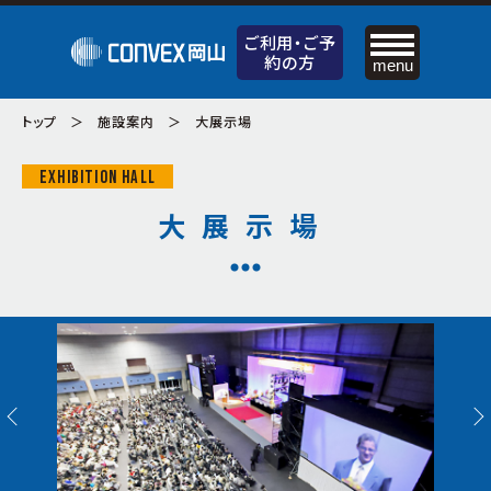
ご利用・
ご予
約の方
menu
ご利用・
ご予約の方
トップ
施設案内
大展示場
お申込みの流れ
EXHIBITION HALL
料金のご案内
お知らせ
大展示場
設備・備品のご案内
コンベックスの特徴
資料ダウンロード
施設案内
サポートサービスのご案内
ケータリングサービス（飲食）のご案内
大展示場
交通アクセス
中展示場
周辺の宿泊施設
小展示場
屋外展示場
個人情報保護方針